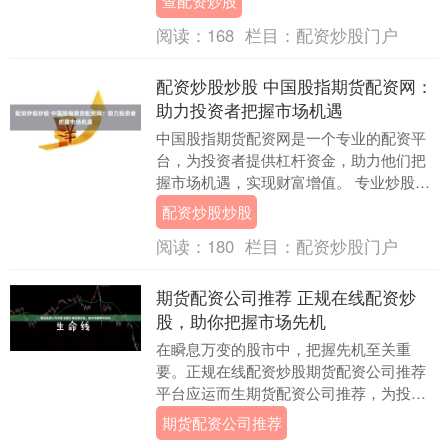
查配资炒股
模，提高获利空间....
阅读：
168
栏目：
配资炒股门户
配资炒股炒股 中国股指期货配资网：
助力投资者把握市场机遇
中国股指期货配资网是一个专业的配资平
台，为投资者提供杠杆资金，助力他们把
握市场机遇，实现财富增值。 专业炒股公
司拥有完善的风控体系，严格控制风险。
配资炒股炒股
他们设定明确的....
阅读：
180
栏目：
配资炒股门户
期货配资公司推荐 正规在线配资炒
股，助你把握市场先机
在瞬息万变的股市中，把握先机至关重
要。正规在线配资炒股期货配资公司推荐
平台应运而生期货配资公司推荐，为投资
者提供杠杆资金，助其放大收益。 通过广
期货配资公司推荐
东股票配资平台，....