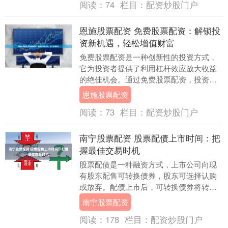
阅读：
74
栏目：
配资炒股门户
恩施股票配资 免费股票配资：解锁投
资新机遇，轻松增值财富
免费股票配资是一种创新性的投资方式，
它为投资者提供了利用杠杆效应放大收益
的绝佳机会。通过免费股票配资，投资者
可以获得高达 10 倍的资金杠杆，从而大幅
恩施股票配资
提升投资收....
阅读：
73
栏目：
配资炒股门户
南宁股票配资 股票配债上市时间：把
握最佳交易时机
股票配债是一种融资方式，上市公司向现
有股东配售可转换债券，股东可选择认购
或放弃。配债上市后，可转换债券将转换
为股票，为投资者提供潜在的投资机会。
南宁股票配资
股票配资吧拥有....
阅读：
178
栏目：
配资炒股门户