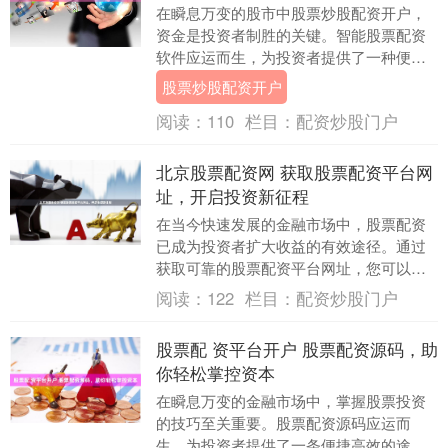
在瞬息万变的股市中股票炒股配资开户，
资金是投资者制胜的关键。智能股票配资
软件应运而生，为投资者提供了一种便捷
高效的资金杠杆解决方案。 选择一家专业
股票炒股配资开户
的配资公司至关....
阅读：
110
栏目：
配资炒股门户
北京股票配资网 获取股票配资平台网
址，开启投资新征程
在当今快速发展的金融市场中，股票配资
已成为投资者扩大收益的有效途径。通过
获取可靠的股票配资平台网址，您可以开
启投资新征程北京股票配资网，把握市场
阅读：
122
栏目：
配资炒股门户
机遇，实现财富增....
股票配 资平台开户 股票配资源码，助
你轻松掌控资本
在瞬息万变的金融市场中，掌握股票投资
的技巧至关重要。股票配资源码应运而
生，为投资者提供了一条便捷高效的途