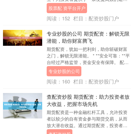
径，帮助他们轻松掌控资本。 问必选严格
股票配 资平台开户
遵守监管要求，采用....
阅读：
152
栏目：
配资炒股门户
专业炒股的公司 期货配资：解锁无限
潜能，助你财富腾飞
期货配资，犹如一把利剑，助你斩破财富
之门，解锁无限潜能。 * **安全可靠：**平
台经过严格监管，资金安全有保障。 配
资，即借用资金进行期货交易，放大交易
专业炒股的公司
规模，....
阅读：
160
栏目：
配资炒股门户
查配资炒股 期货配资：助力投资者放
大收益，把握市场先机
期货配资是一种金融杠杆工具，允许投资
者以较少的自有资金参与期货交易，从而
放大潜在收益。通过期货配资，投资者可
以利用配资机构提供的资金，扩大交易规