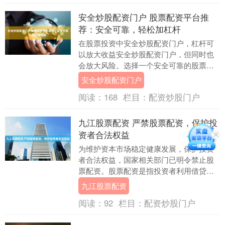
安全炒股配资门户 股票配资平台推
荐：安全可靠，轻松加杠杆
在股票投资中安全炒股配资门户，杠杆可
以放大收益安全炒股配资门户，但同时也
会放大风险。选择一个安全可靠的股票配
资平台至关重要。 * **放大收益：**配资可
安全炒股配资门户
以放大....
阅读：
168
栏目：
配资炒股门户
九江股票配资 严禁股票配资，保护投
资者合法权益
为维护资本市场稳定健康发展，保护投资
者合法权益，国家相关部门已明令禁止股
票配资。股票配资是指投资者利用借贷资
金进行股票投资的行为，具有高杠杆、高
九江股票配资
风险的特点。 选....
阅读：
92
栏目：
配资炒股门户