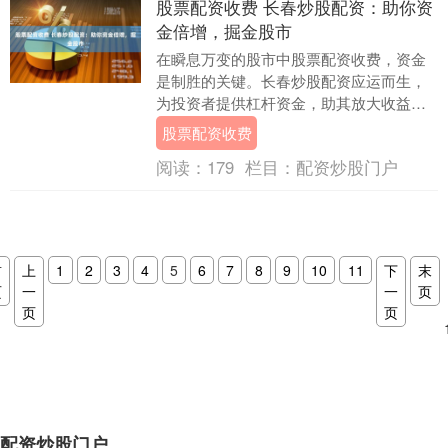
股票配资收费 长春炒股配资：助你资
金倍增，掘金股市
在瞬息万变的股市中股票配资收费，资金
是制胜的关键。长春炒股配资应运而生，
为投资者提供杠杆资金，助其放大收益。
股票配资是指投资者通过配资平台借入资
股票配资收费
金，用于购买股....
阅读：
179
栏目：
配资炒股门户
首
上
1
2
3
4
5
6
7
8
9
10
11
下
末
页
一
一
页
页
页
配资炒股门户