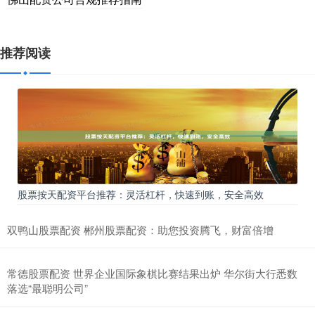
推荐阅读
股票按天配资平台推荐：灵活杠杆，快速到账，安全高效
双鸭山股票配资 郴州股票配资：助您投资腾飞，财富倍增
常德股票配资 世界企业国际象棋比赛结果出炉 华尔街大行悉数
落选“最聪明公司”