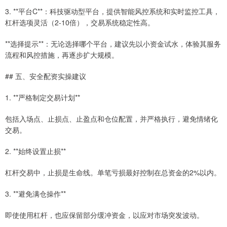
3. **平台C**：科技驱动型平台，提供智能风控系统和实时监控工具，
杠杆选项灵活（2-10倍），交易系统稳定性高。
**选择提示**：无论选择哪个平台，建议先以小资金试水，体验其服务
流程和风控措施，再逐步扩大规模。
## 五、安全配资实操建议
1. **严格制定交易计划**
包括入场点、止损点、止盈点和仓位配置，并严格执行，避免情绪化
交易。
2. **始终设置止损**
杠杆交易中，止损是生命线。单笔亏损最好控制在总资金的2%以内。
3. **避免满仓操作**
即使使用杠杆，也应保留部分缓冲资金，以应对市场突发波动。