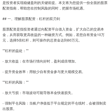
是投资者实现稳健盈利的关键前提。本文将为您提供一份全面的股票
配资指南，帮助您在控制风险的同时，把握市场机遇。
## 一、理解股票配资：杠杆的双刃剑
股票配资是指投资者通过向配资平台借入资金，扩大自己的交易本
金，从而获取更高收益的一种融资方式。例如，若您自有资金10万
元，选择5倍杠杆，则可操作的总资金达到60万元。
**杠杆的益处：**
- 放大收益：在市场行情向好时，盈利成倍增加。
- 提升资金效率：用较少自有资金参与更大规模交易。
**杠杆的风险：**
- 放大亏损：市场波动可能导致本金快速损失。
- 强制平仓风险：当账户净值低于平台规定的平仓线时，会被强制卖
出股票。