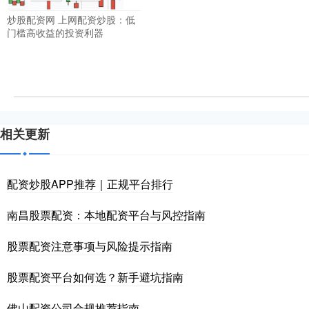
炒股配资网 上网配资炒股：低
门槛高收益的投资利器
相关更新
配资炒股APP推荐｜正规平台排行
南昌股票配资：本地配资平台与风控指南
股票配资注意事项与风险提示指南
股票配资平台如何选？新手避坑指南
佛山配资公司合规推荐指南