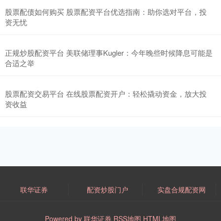
股票配债如何购买 股票配资平台优选指南：助你选对平台，投
资无忧
正规炒股配资平台 美联储理事Kugler：今年晚些时候降息可能是
合适之举
股票配资交易平台 在线股票配资开户：轻松撬动资金，放大投
资收益
联华证券
配资炒股门户
实盘合规配资网
Powered by
联华证券
RSS地图
HTML地图