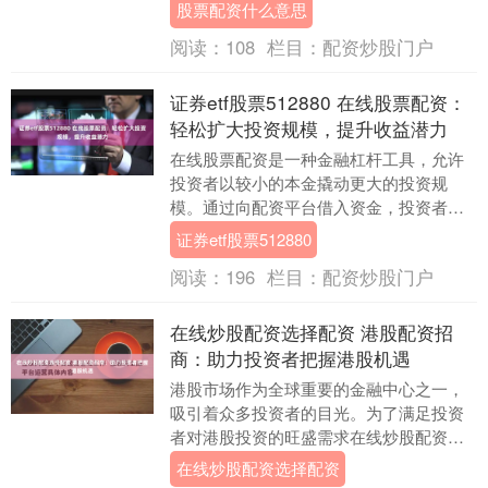
提供了宝贵的学习机会，可以提升他们的
股票配资什么意思
投资水平。 1.....
阅读：
108
栏目：
配资炒股门户
证券etf股票512880 在线股票配资：
轻松扩大投资规模，提升收益潜力
在线股票配资是一种金融杠杆工具，允许
投资者以较小的本金撬动更大的投资规
模。通过向配资平台借入资金，投资者可
以放大其投资收益，同时承担更高的风
证券etf股票512880
险。 此外，南宁股票....
阅读：
196
栏目：
配资炒股门户
在线炒股配资选择配资 港股配资招
商：助力投资者把握港股机遇
港股市场作为全球重要的金融中心之一，
吸引着众多投资者的目光。为了满足投资
者对港股投资的旺盛需求在线炒股配资选
择配资，港股配资应运而生。 * **正规资
在线炒股配资选择配资
质：**拥....