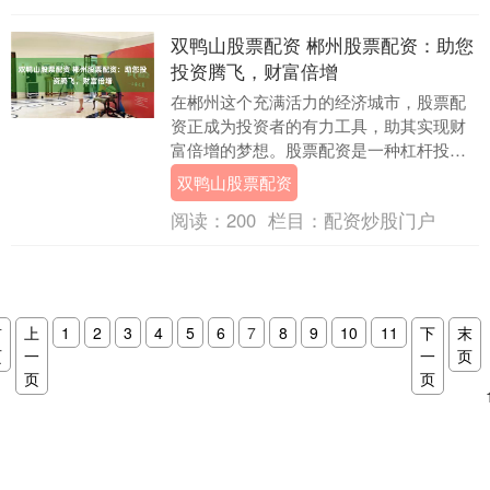
双鸭山股票配资 郴州股票配资：助您
投资腾飞，财富倍增
在郴州这个充满活力的经济城市，股票配
资正成为投资者的有力工具，助其实现财
富倍增的梦想。股票配资是一种杠杆投资
方式，它允许投资者以较小的本金撬动更
双鸭山股票配资
大的资金，从而放....
阅读：
200
栏目：
配资炒股门户
首
上
1
2
3
4
5
6
7
8
9
10
11
下
末
页
一
一
页
页
页