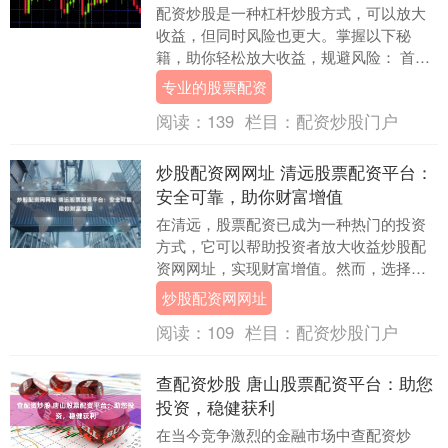
配资炒股是一种杠杆炒股方式，可以放大
收益，但同时风险也更大。掌握以下秘
籍，助你轻松放大收益，规避风险： 首
先，经验丰富的股票配资平台通常有更为
专业的股票配资
完善的风控体系。投....
阅读：
139
栏目：
配资炒股门户
炒股配资网网址 清远股票配资平台：
安全可靠，助你财富增值
在清远，股票配资已成为一种热门的投资
方式，它可以帮助投资者放大收益炒股配
资网网址，实现财富增值。然而，选择一
个安全可靠的配资平台至关重要。 * **安全
炒股配资网网址
可靠：*....
阅读：
109
栏目：
配资炒股门户
查配资炒股 唐山股票配资平台：助您
投资，稳健获利
在当今竞争激烈的金融市场中查配资炒