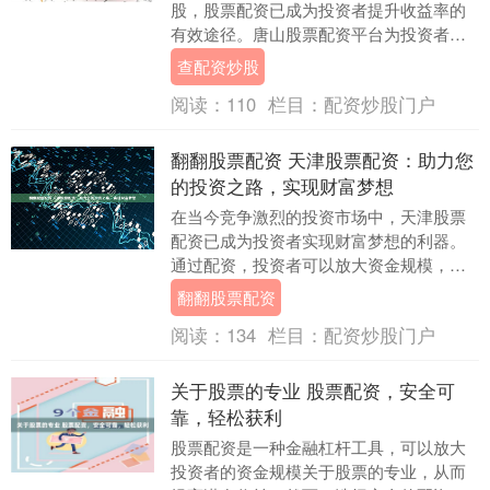
股，股票配资已成为投资者提升收益率的
有效途径。唐山股票配资平台为投资者提
供专业、安全的配资服务，助您在投资道
查配资炒股
路上稳健获利。 *....
阅读：
110
栏目：
配资炒股门户
翻翻股票配资 天津股票配资：助力您
的投资之路，实现财富梦想
在当今竞争激烈的投资市场中，天津股票
配资已成为投资者实现财富梦想的利器。
通过配资，投资者可以放大资金规模，抓
住更多投资机会，提升收益潜力。 * **持牌
翻翻股票配资
经营：*....
阅读：
134
栏目：
配资炒股门户
关于股票的专业 股票配资，安全可
靠，轻松获利
股票配资是一种金融杠杆工具，可以放大
投资者的资金规模关于股票的专业，从而