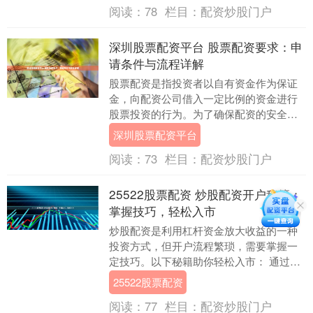
阅读：
78
栏目：
配资炒股门户
深圳股票配资平台 股票配资要求：申
请条件与流程详解
股票配资是指投资者以自有资金作为保证
金，向配资公司借入一定比例的资金进行
股票投资的行为。为了确保配资的安全性
和规范性，配资公司对申请人提出了以下
深圳股票配资平台
条件： 平台提供....
阅读：
73
栏目：
配资炒股门户
25522股票配资 炒股配资开户秘籍：
掌握技巧，轻松入市
炒股配资是利用杠杆资金放大收益的一种
投资方式，但开户流程繁琐，需要掌握一
定技巧。以下秘籍助你轻松入市： 通过查
询配资信息，投资者可以了解市场上配资
25522股票配资
的整体情况，对....
阅读：
77
栏目：
配资炒股门户