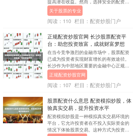
提高潜在收益。然而，选择安全的配资平
台至关重要，以确保资金安全和收益稳
关于股票的专业
定。 然而，股配资....
阅读：
110
栏目：
配资炒股门户
正规配资炒股官网 长沙股票配资平
台：助您投资致富，成就财富梦想
在当今竞争激烈的金融市场中，股票配资
已成为投资者实现财富增长的有效途径。
长沙作为中部地区重要的金融中心正规配
资炒股官网，汇聚了众多实力雄厚的股票
正规配资炒股官网
配资平台。 * ....
阅读：
107
栏目：
配资炒股门户
股票配资什么意思 配资模拟炒股，体
验真实交易，提升投资水平
配资模拟炒股是一种模拟真实交易环境的
平台，它允许投资者在不投入实际资金的
情况下体验股票交易。这种方式为投资者